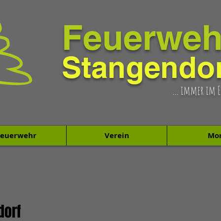
Feuerweh
Stangendor
... immer im 
Feuerwehr
Verein
Mo
dorf