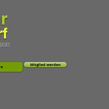
r
f
Einsatz
Mitglied werden
re